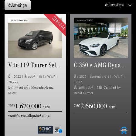
อัปเดทล่าสุด
SPECIAL
Vito 119 Tourer Select
C 350 e AMG Dynamic (W206)
ปี : 2022 | สีรถยนต์ : ดำ | เลขไมล์ :
ปี : 2025 | สีรถยนต์ : ขาว | เลขไมล์ :
78,xxx
3,632
ประเภทรถยนต์ : Mercedes-Benz
ประเภทรถยนต์ : MB Certified by
Select
Retail Partner
1
6
7
0
0
0
0
2
6
6
0
0
0
0
,
,
,
,
ราคา
ราคา
ราคายังไม่รวมภาษีมูลค่าเพิ่ม 7%