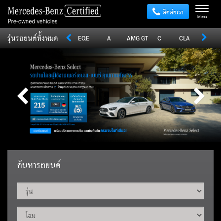
ติดต่อเรา
Menu
รุ่นรถยนต์ทั้งหมด
Sprinter
V
Vito
EQE
A
AMG GT
C
CLA
CLE
ค้นหารถยนต์