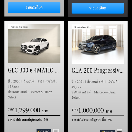
รายละเอียด
รายละเอียด
GLC 300 e 4MATIC Coupe AMG Dynamic (C253)
GLA 200 Progressive (H247)
ปี : 2020 | สีรถยนต์ : ขาว | เลขไมล์ :
ปี : 2021 | สีรถยนต์ : ดำ | เลขไมล์ :
138,xxx
49,xxx
ประเภทรถยนต์ : Mercedes-Benz
ประเภทรถยนต์ : Mercedes-Benz
Select
Select
1
7
9
9
0
0
0
1
0
0
0
0
0
0
,
,
ราคา
,
,
ราคา
ราคายังไม่รวมภาษีมูลค่าเพิ่ม 7%
ราคายังไม่รวมภาษีมูลค่าเพิ่ม 7%