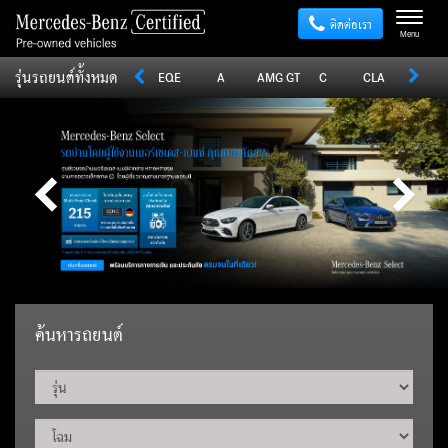
ติดต่อเรา
Menu
รุ่นรถยนต์ทั้งหมด
Sprinter
V
Vito
EQE
A
AMG GT
C
CLA
CLE
ค้นหารถยนต์