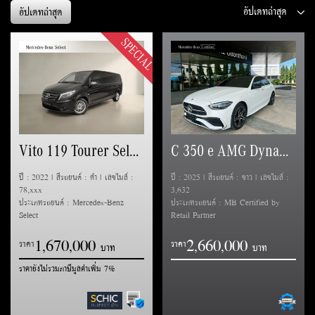
อัปเดทล่าสุด
SPECIAL
Vito 119 Tourer Select
C 350 e AMG Dynamic (W206)
ปี : 2022 | สีรถยนต์ : ดำ | เลขไมล์ :
ปี : 2025 | สีรถยนต์ : ขาว | เลขไมล์ :
78,xxx
3,632
ประเภทรถยนต์ : Mercedes-Benz
ประเภทรถยนต์ : MB Certified by
Select
Retail Partner
1
6
7
0
0
0
0
2
6
6
0
0
0
0
,
,
,
,
ราคา
ราคา
ราคายังไม่รวมภาษีมูลค่าเพิ่ม 7%