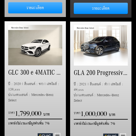
รายละเอียด
รายละเอียด
GLC 300 e 4MATIC Coupe AMG Dynamic (C253)
GLA 200 Progressive (H247)
ปี : 2020 | สีรถยนต์ : ขาว | เลขไมล์ :
ปี : 2021 | สีรถยนต์ : ดำ | เลขไมล์ :
138,xxx
49,xxx
ประเภทรถยนต์ : Mercedes-Benz
ประเภทรถยนต์ : Mercedes-Benz
Select
Select
1
7
9
9
0
0
0
1
0
0
0
0
0
0
,
,
ราคา
,
,
ราคา
ราคายังไม่รวมภาษีมูลค่าเพิ่ม 7%
ราคายังไม่รวมภาษีมูลค่าเพิ่ม 7%