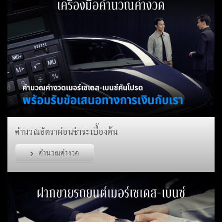
คำนวณอัตราผ่อนชำระเบื้องต้น
คำนวณค่างวด