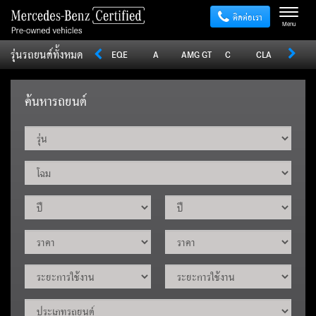
ติดต่อเรา
Menu
รุ่นรถยนต์ทั้งหมด
Sprinter
V
Vito
EQE
A
AMG GT
C
CLA
CLE
ค้นหารถยนต์