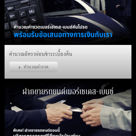
คำนวณอัตราผ่อนชำระเบื้องต้น
คำนวณค่างวด