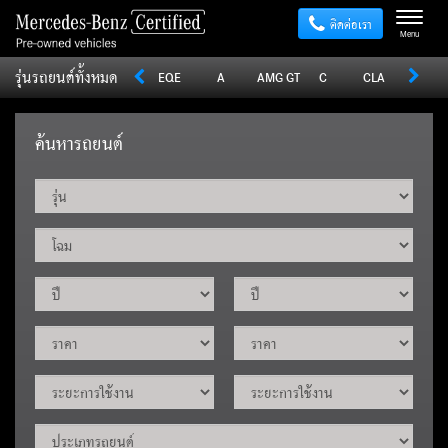
ติดต่อเรา
Menu
รุ่นรถยนต์ทั้งหมด
Sprinter
V
Vito
EQE
A
AMG GT
C
CLA
CLE
ค้นหารถยนต์