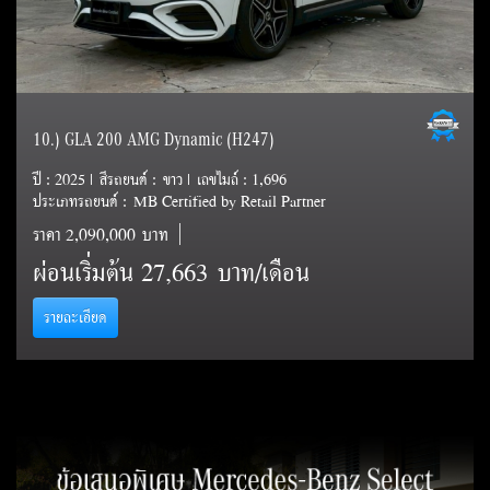
10.) GLA 200 AMG Dynamic (H247)
ปี : 2025 | สีรถยนต์ : ขาว | เลขไมล์ : 1,696
ประเภทรถยนต์ : MB Certified by Retail Partner
ราคา
2,090,000 บาท
ผ่อนเริ่มต้น 27,663 บาท/เดือน
รายละเอียด