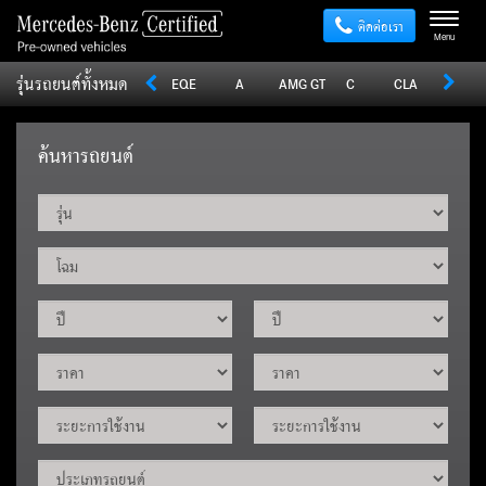
ติดต่อเรา
Menu
รุ่นรถยนต์ทั้งหมด
Sprinter
V
Vito
EQE
A
AMG GT
C
CLA
CLE
ค้นหารถยนต์