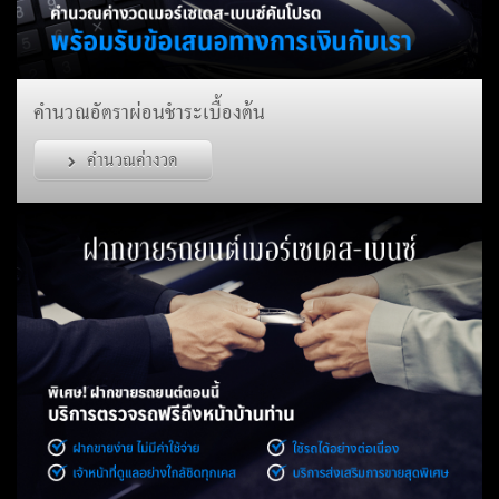
คำนวณอัตราผ่อนชำระเบื้องต้น
คำนวณค่างวด