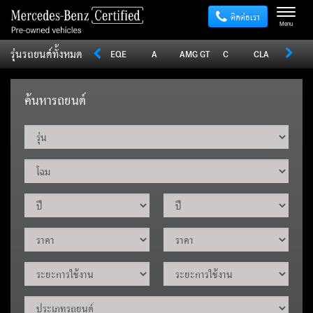
ติดต่อเรา
Menu
รุ่นรถยนต์ทั้งหมด
Sprinter
V
Vito
EQE
A
AMG GT
C
CLA
CLE
ค้นหารถยนต์