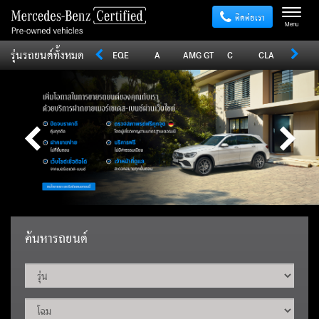
ติดต่อเรา
Menu
รุ่นรถยนต์ทั้งหมด
Sprinter
V
Vito
EQE
A
AMG GT
C
CLA
CLE
ค้นหารถยนต์