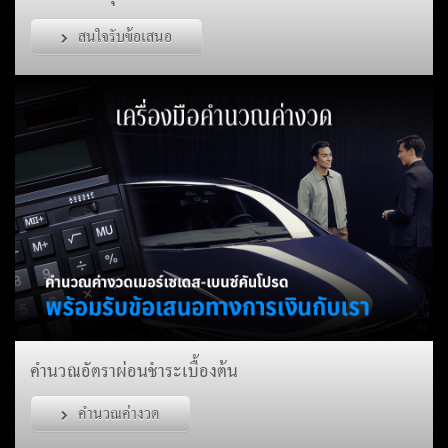
สนใจรับข้อเสนอ
คำนวณอัตราผ่อนชำระเบื้องต้น
คำนวณค่างวด