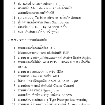
ที่วางแก้วน้ำบริเวณคอนโซลกลาง
พวงมาลัย Multi-function ตกแต่งด้วยหนัง
ระบบปรับอากาศแบบอัตโนมัติ
ช่องแอร์แบบ Turbine Airvents พร้อมไฟเรืองแสง
ปุ่มสตาร์ทเครื่องยนต์ Push Start Button
มาตรวัดแบบ Full Digital ขนาด 7 นิ้ว
กล่องเก็บสัมภาระใต้เบาะนั่งคู่หน้า
Safety ระบบความปลอดภัย
ระบบเบรกป้องกันล้อล็อค ABS
โปรแกรมควบคุมการทรงตัวอัตโนมัติ ESP
ระบบช่วยเบรกอัตโนมัติแบบแอคทีฟ Active Brake Assist
ระบบเบรกมือไฟฟ้า ADAPTIVE BRAKE พร้อมฟังก์ชั่น
HOLD
ระบบช่วยออกตัวบนทางลาดชัน HSA
ระบบช่วยเบรกแบบแอคทีฟ ABA
ไฟเบรกกระพริบฉุกเฉิน Adaptive Brake Light
ระบบรักษาความเร็วอัตโนมัติ Cruise Control
ระบบจำกัดความเร็ว Speedtronic
ระบบเตือนเพื่อนำรถเข้าศูนย์บริการ ASSYST
ระบบเตือนแรงดันลมยาง Tyre Pressure lose warning
ระบบช่วยเตือนอาการเหนื่อยล้าขณะขับขี่ Attention Assist