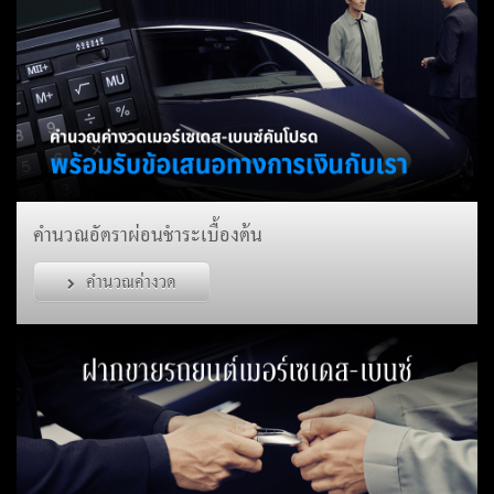
คำนวณอัตราผ่อนชำระเบื้องต้น
คำนวณค่างวด