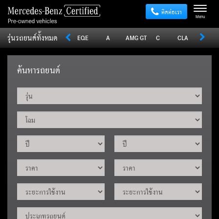
ติดต่อเรา
Menu
รุ่นรถยนต์ทั้งหมด
Sprinter
V
Vito
EQE
A
AMG GT
C
CLA
CLE
ค้นหารถยนต์