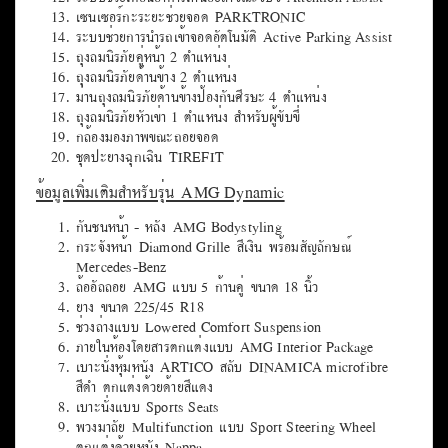
เซนเซอร์กะระยะช่วยจอด PARKTRONIC
ระบบช่วยการนำรถเข้าจอดอัตโนมัติ Active Parking Assist
ถุงลมนิรภัยคู่หน้า 2 ตำแหน่ง
ถุงลมนิรภัยด้านข้าง 2 ตำแหน่ง
ม่านถุงลมนิรภัยด้านข้างป้องกันศีรษะ 4 ตำแหน่ง
ถุงลมนิรภัยหัวเข่า 1 ตำแหน่ง สำหรับผู้ขับขี่
กล้องมองภาพขณะถอยจอด
ชุดปะยางฉุกเฉิน TIREFIT
ข้อมูลเพิ่มเติมสำหรับรุ่น AMG Dynamic
กันชนหน้า - หลัง AMG Bodystyling
กระจังหน้า Diamond Grille สีเงิน พร้อมสัญลักษณ์
Mercedes-Benz
ล้ออัลลอย AMG แบบ 5 ก้านคู่ ขนาด 18 นิ้ว
ยาง ขนาด 225/45 R18
ช่วงล่างแบบ Lowered Comfort Suspension
ภายในห้องโดยสารตกแต่งแบบ AMG Interior Package
เบาะนั่งหุ้มหนัง ARTICO สลับ DINAMICA microfibre
สีดำ ตกแต่งด้วยด้ายสีแดง
เบาะนั่งแบบ Sports Seats
พวงมาลัย Multifunction แบบ Sport Steering Wheel
ตกแต่งด้วยหนัง Nappa