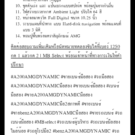
ชุดคันเร่ง และ แป้นเบรกแบบสปอร์ต พร้อมปุ่มยางกันลื่น
ไฟสร้างบรรยากาศ Ambient Light ปรับได้ 64 สี
หน้าจอมาตรวัด Full Digital ขนาด 10.25 นิ้ว
ระบบแผนที่นำทาง แบบ Hard-disk navigation พร้อมแผนที่
แบบ 3 มิติ
พรมปูพื้นพร้อมตราสัญลักษณ์ AMG
ติดต่อสอบถามเพิ่มเติมหรือนัดหมายทดลองขับได้ที่เบอร์ 1250
กด 1 แล้วกด 2 | MB Select พร้อมเจ้าหน้าที่ทางการเงินให้คำ
ปรึกษา
#A200AMGDYNAMIC #ขายเบนซ์มือสอง #รถมือสอง
#A200AMGDYNAMICมือสอง #ขายเบนซ์มือสอง #เบนซ์
มือสอง #ขายA200AMGDYNAMICมือสอง
#A200AMGDYNAMICมือ2สภาพดี #ขายเบนซ์
#ขายbenzA200AMGDYNAMICมือสอง #ขายรถเบนซ์ #รถ
เบนซ์มือสอง #MBselect #รถเบนซ์ผู้บริหาร #รถเบนซ์มือสอง
ไมล์น้อย #รถยุโรปมือ2 #benzA200AMGDYNAMIC #รถ