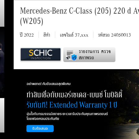
Mercedes-Benz C-Class (205) 220 d A
(W205)
ปี 2022
สีดำ
เลขไมล์ 37,xxx
รหัสรถ 24050013
รายงานการ ตรวจ
สภาพรถ