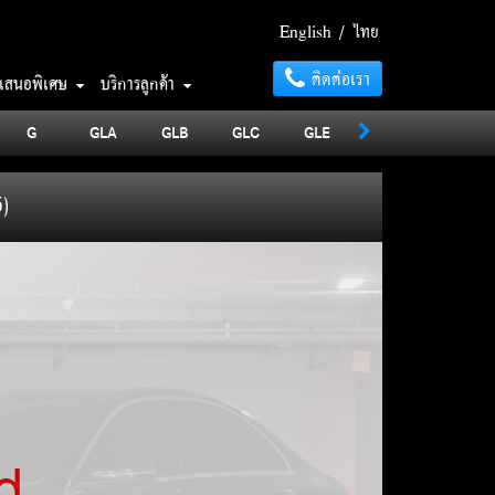
English
/
ไทย
ติดต่อเรา
อเสนอพิเศษ
บริการลูกค้า
G
GLA
GLB
GLC
GLE
GLS
MAYBA
5)
d