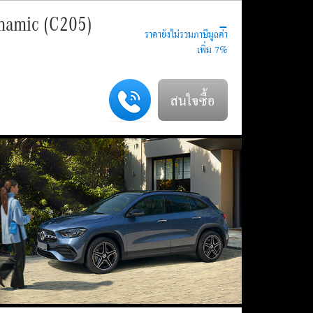
-
namic (C205)
สนใจซื้อ