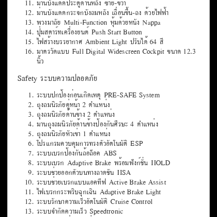
Zone)
ระบบปรับรูปแบบการขับขี่ DYNAMIC SELECT
เบาะนั่งหุ้มด้วยหนัง ARTICO
เบาะนั่งคนขับปรับด้วยไฟฟ้า พร้อมหน่วยความจำ Memory
Seat
เบาะนั่งผู้โดยสารตอนหน้า ปรับด้วยไฟฟ้า
หน่วยความจำตำแหน่ง กระจกมองข้าง พวงมาลัย
เบาะนั่งผู้โดยสารตอนหลัง แยกพับอิสระ 60 : 40
ม่านบังแดดประตูด้านหลัง ซ้าย-ขวา
ม่านบังแดดกระจกบังลมหลัง เลื่อนขึ้น-ลง ด้วยไฟฟ้า
พวงมาลัย Multi-Function หุ้มด้วยหนัง Nappa
ปุ่มสตาร์ทเครื่องยนต์ Push Start Button
ไฟสร้างบรรยากาศ Ambient Light ปรับได้ 64 สี
มาตรวัดแบบ Full Digital Widescreen Cockpit ขนาด 12.3
นิ้ว
Safety ระบบความปลอดภัย
ระบบปกป้องก่อนเกิดเหตุ PRE-SAFE System
ถุงลมนิรภัยคู่หน้า 2 ตำแหน่ง
ถุงลมนิรภัยด้านข้าง 2 ตำแหน่ง
ม่านถุงลมนิรภัยด้านข้างป้องกันศีรษะ 4 ตำแหน่ง
ถุงลมนิรภัยหัวเข่า 1 ตำแหน่ง