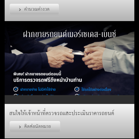
คำนวณอัตราผ่อนชำระเบื้องต้น
คำนวณค่างวด