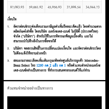
เงินดาวน์
%
642,000 บาท
ราคาค่างวด (บาท/เดือน)
24 เดือน
36 เดือน
48 เดือน
60 เดือน
72 เดือน
87,083.93
59,661.92
45,956.93
37,898.54
34,044.73
เงื่อนไข
อัตราผ่อนชำระต่อเดือนรวมภาษีมูลค่าเพิ่มร้อยละเจ็ดแล้ว โดยคำนวณจาก
1.
ผลิตภัณฑ์เช่าซื้อ โดยบริษัท เมอร์เซเดส-เบนซ์ โมบิลิตี้ (ประเทศไทย)
จำกัด (‘บริษัทฯ’) สำหรับใช้ในการพิจารณาข้อมูลเบื้องต้น และไม่
สามารถนำไปอ้างอิงในการซื้อขายได้
บริษัทฯ ขอสงวนสิทธิ์ในการเปลี่ยนแปลงเงื่อนไข และอัตราผ่อนชำระโดย
2.
ไม่ต้องแจ้งให้ทราบล่วงหน้า
สอบถามรายละเอียดเพิ่มเติมกรุณาติดต่อศูนย์บริการลูกค้า Mercedes-
3.
Benz Select โทร
1250 กด 2 แล้ว กด 1
หรือตัวแทนจำหน่ายเมอร์เซ