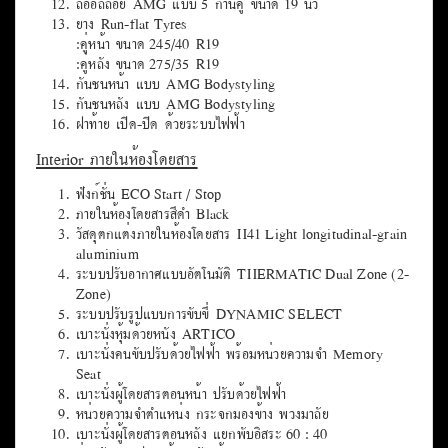
ไฟเลี้ยวที่กระจกมองข้าง
ไฟท้าย LEDกระจกมองข้าง ปรับและพับด้วยไฟฟ้า
กระจกมองข้างด้านคนขับ ปรับลดแสงอัตโนมัติ
กระจกมองหลัง ปรับลดแสงอัตโนมัติ
กุญแจรีโมทคอนโทรล
ระบบกุญแจ KEYLESS-GO
กระจังหน้าแบบ Diamond Radiator Grille
ปลายท่อไอเสียเสริมโครเมียมคู่
ล้ออัลลอย AMG แบบ 5 ก้านคู่ ขนาด 19 นิ้ว
ยาง Run-flat Tyres
:คู่หน้า ขนาด 245/40 R19
:คู่หลัง ขนาด 275/35 R19
กันชนหน้า แบบ AMG Bodystyling
กันชนหลัง แบบ AMG Bodystyling
ฝาท้าย เปิด-ปิด ด้วยระบบไฟฟ้า
Interior ภายในห้องโดยสาร
ฟังก์ชั่น ECO Start / Stop
ภายในห้องโดยสารสีดำ Black
วัสดุตกแต่งภายในห้องโดยสาร H41 Light longitudinal-grain
aluminium
ระบบปรับอากาศแบบอัตโนมัติ THERMATIC Dual Zone (2-