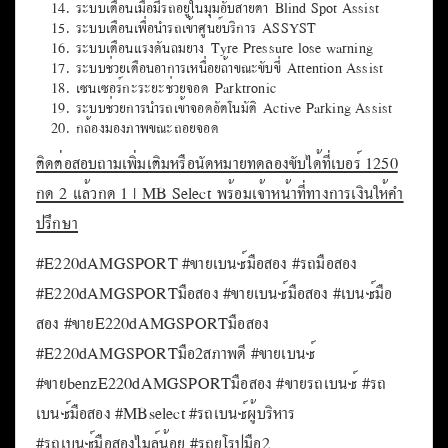
โปรแกรมควบคุมการทรงตัวอัตโนมัติ ESP
ระบบเบรกป้องกันล้อล็อค ABS
ระบบเบรก Adaptive Brake พร้อมฟังก์ชั่น HOLD
ระบบช่วยออกตัวบนทางลาดชัน HSA
ระบบช่วยเบรกแบบแอคทีฟ Active Brake Assist
ไฟเบรกกระพริบฉุกเฉิน Adaptive Brake Light
ระบบรักษาความเร็วอัตโนมัติ Cruise Control
ระบบจำกัดความเร็ว Speedtronic
ระบบเตือนเมื่อมีรถอยู่ในมุมอับสายตา Blind Spot Assist
ระบบเตือนเพื่อนำรถเข้าศูนย์บริการ ASSYST
ระบบเตือนแรงดันลมยาง Tyre Pressure lose warning
ระบบช่วยเตือนอาการเหนื่อยล้าขณะขับขี่ Attention Assist
เซนเซอร์กะระยะช่วยจอด Parktronic
ระบบช่วยการนำรถเข้าจอดอัตโนมัติ Active Parking Assist
กล้องมองภาพขณะถอยจอด
ติดต่อสอบถามเพิ่มเติมหรือนัดหมายทดลองขับได้ที่เบอร์ 1250
กด 2 แล้วกด 1 | MB Select พร้อมเจ้าหน้าที่ทางการเงินให้คำ
ปรึกษา
#E220dAMGSPORT #ขายเบนซ์มือสอง #รถมือสอง