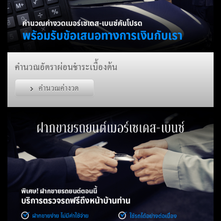
คำนวณอัตราผ่อนชำระเบื้องต้น
คำนวณค่างวด