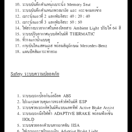
ระบบบันทึกตำแหน่งเบาะนั่ง Memory Seat
ระบบบันทึกตำแหน่งพวงมาลัย และ กระจกมองข้าง
เบาะนั่งแถวที่ 2 แยกพับอิสระ 40 : 20 : 40
เบาะนั่งแถวที่ 3 แยกพับอิสระ 50 : 50
ไฟสร้างบรรยากาศในห้องโดยสาร Ambient Light ปรับได้ 64 สี
ระบบปรับอากาศแบบอัตโนมัติ THERMATIC
ที่วางแก้วน้ำแบบคู่
กาบบันไดแสตนเลส พร้อมสัญลักษณ์ Mercedes-Benz
แผ่นปิดสัมภาระท้ายรถ
Safety ระบบความปลอดภัย
ระบบเบรกป้องกันล้อล็อค ABS
โปรแกรมควบคุมการทรงตัวอัตโนมัติ ESP
ระบบช่วยเบรกอัตโนมัติแบบแอคทีฟ Active Brake Assist
ระบบเบรกมือไฟฟ้า ADAPTIVE BRAKE พร้อมฟังก์ชั่น
HOLD
ระบบช่วยออกตัวบนทางลาดชัน HSA
ไฟเบรกกระพริบฉุกเฉิน Adaptive Brake Light