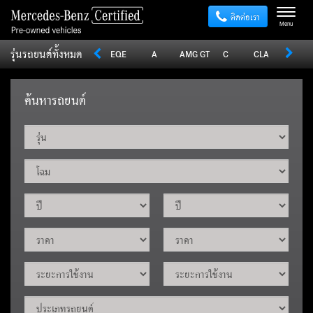
ติดต่อเรา
Menu
รุ่นรถยนต์ทั้งหมด
Sprinter
V
Vito
EQE
A
AMG GT
C
CLA
CLE
ค้นหารถยนต์