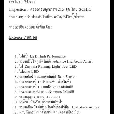
เลขไมล์ : 74,xxx
Inspection : ตรวจสอบคุณภาพ 215 จุด โดย SCHIC
หมายเหตุ : รับประกันไม่มีชนหนัก/ไฟไหม้/น้ำท่วม
รายละเอียดรถยนต์เพิ่มเติม :
Exterior ภายนอก
ไฟหน้า LED High Performance
ระบบปรับไฟสูงอัตโนมัติ Adaptive Highbeam Assist
ไฟ Daytime Running Light แบบ LED
ไฟเบรก LED
ระบบปัดน้ำฝนแบบอัตโนมัติ Rain Sensor
กระจกมองข้าง ปรับและพับ ด้วยไฟฟ้า
กระจกมองข้าง แบบปรับลดแสงอัตโนมัติ
กระจกมองหลัง แบบปรับลดแสงอัตโนมัติ
ระบบกุญแจ KEYLESS-GO
ฝาท้าย เปิด-ปิด ด้วยระบบไฟฟ้า
ระบบเปิด-ปิดฝาท้าย โดยไม่ต้องใช้มือ Hands-Free Access
แถบกันกระแทกด้านข้าง ตกแต่งด้วยโครเมียม