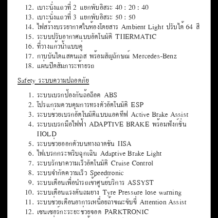
เบาะนั่งแถวที่ 2 แยกพับอิสระ 40 : 20 : 40
เบาะนั่งแถวที่ 3 แยกพับอิสระ 50 : 50
ไฟสร้างบรรยากาศในห้องโดยสาร Ambient Light ปรับได้ 64 สี
ระบบปรับอากาศแบบอัตโนมัติ THERMATIC
ที่วางแก้วน้ำแบบคู่
กาบบันไดแสตนเลส พร้อมสัญลักษณ์ Mercedes-Benz
แผ่นปิดสัมภาระท้ายรถ
Safety ระบบความปลอดภัย
ระบบเบรกป้องกันล้อล็อค ABS
โปรแกรมควบคุมการทรงตัวอัตโนมัติ ESP
ระบบช่วยเบรกอัตโนมัติแบบแอคทีฟ Active Brake Assist
ระบบเบรกมือไฟฟ้า ADAPTIVE BRAKE พร้อมฟังก์ชั่น
HOLD
ระบบช่วยออกตัวบนทางลาดชัน HSA
ไฟเบรกกระพริบฉุกเฉิน Adaptive Brake Light
ระบบรักษาความเร็วอัตโนมัติ Cruise Control
ระบบจำกัดความเร็ว Speedtronic
ระบบเตือนเพื่อนำรถเข้าศูนย์บริการ ASSYST
ระบบเตือนแรงดันลมยาง Tyre Pressure lose warning
ระบบช่วยเตือนอาการเหนื่อยล้าขณะขับขี่ Attention Assist
เซนเซอร์กะระยะช่วยจอด PARKTRONIC