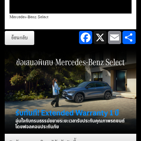
Mercedes-Benz Select
Facebook
X
Email
Sh
ย้อนกลับ