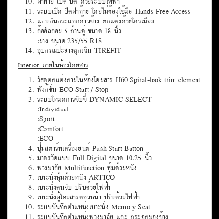
ฝาท้าย เปิด-ปิด ด้วยระบบไฟฟ้า
ระบบเปิด-ปิดฝาท้าย โดยไม่ต้องใช้มือ Hands-Free Access
แถบกันกระแทกด้านข้าง ตกแต่งด้วยโครเมียม
ล้ออัลลอย 5 ก้านคู่ ขนาด 18 นิ้ว
:ยาง ขนาด 235/55 R18
อุปกรณ์ปะยางฉุกเฉิน TIREFIT
Interior ภายในห้องโดยสาร
วัสดุตกแต่งภายในห้องโดยสาร H60 Spiral-look trim element
ฟังก์ชั่น ECO Start / Stop
ระบบโหมดการขับขี่ DYNAMIC SELECT
:Individual
:Sport
:Comfort
:ECO
ปุ่มสตาร์ทเครื่องยนต์ Push Start Button
มาตรวัดแบบ Full Digital ขนาด 10.25 นิ้ว
พวงมาลัย Multifunction หุ้มด้วยหนัง
เบาะนั่งหุ้มด้วยหนัง ARTICO
เบาะนั่งคนขับ ปรับด้วยไฟฟ้า
เบาะนั่งผู้โดยสารตอนหน้า ปรับด้วยไฟฟ้า
ระบบบันทึกตำแหน่งเบาะนั่ง Memory Seat
ระบบบันทึกตำแหน่งพวงมาลัย และ กระจกมองข้าง