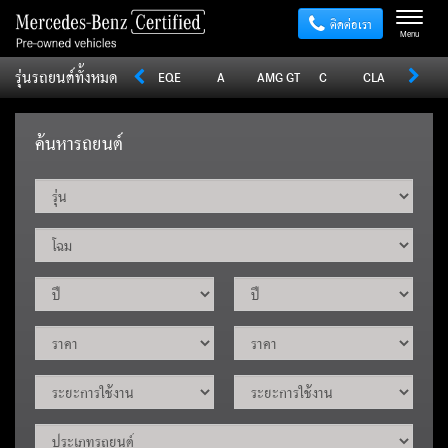
ติดต่อเรา
Menu
รุ่นรถยนต์ทั้งหมด
Sprinter
V
Vito
EQE
A
AMG GT
C
CLA
CLE
ค้นหารถยนต์