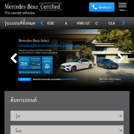
ติดต่อเรา
Menu
รุ่นรถยนต์ทั้งหมด
Sprinter
V
Vito
EQE
A
AMG GT
C
CLA
CLE
ค้นหารถยนต์