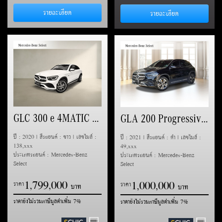
รายละเอียด
รายละเอียด
GLC 300 e 4MATIC Coupe AMG Dynamic (C253)
GLA 200 Progressive (H247)
ปี : 2020 | สีรถยนต์ : ขาว | เลขไมล์ :
ปี : 2021 | สีรถยนต์ : ดำ | เลขไมล์ :
138,xxx
49,xxx
ประเภทรถยนต์ : Mercedes-Benz
ประเภทรถยนต์ : Mercedes-Benz
Select
Select
1
7
9
9
0
0
0
1
0
0
0
0
0
0
,
,
ราคา
,
,
ราคา
ราคายังไม่รวมภาษีมูลค่าเพิ่ม 7%
ราคายังไม่รวมภาษีมูลค่าเพิ่ม 7%