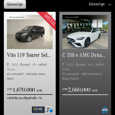
อัปเดทล่าสุด
SPECIAL
Vito 119 Tourer Select
C 350 e AMG Dynamic (W206)
ปี : 2022 | สีรถยนต์ : ดำ | เลขไมล์ :
ปี : 2025 | สีรถยนต์ : ขาว | เลขไมล์ :
78,xxx
3,632
ประเภทรถยนต์ : Mercedes-Benz
ประเภทรถยนต์ : MB Certified by
Select
Retail Partner
1
6
7
0
0
0
0
2
6
6
0
0
0
0
,
,
,
,
ราคา
ราคา
ราคายังไม่รวมภาษีมูลค่าเพิ่ม 7%