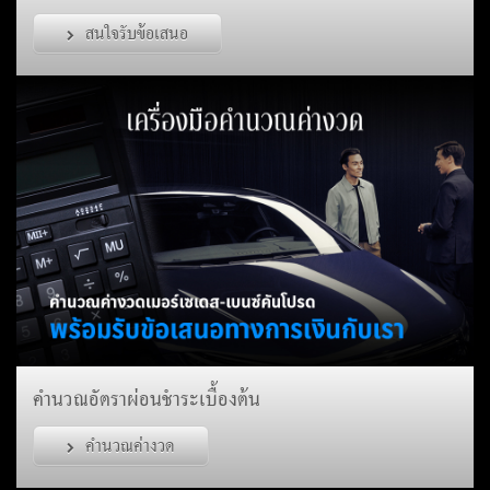
สนใจรับข้อเสนอ
คำนวณอัตราผ่อนชำระเบื้องต้น
คำนวณค่างวด