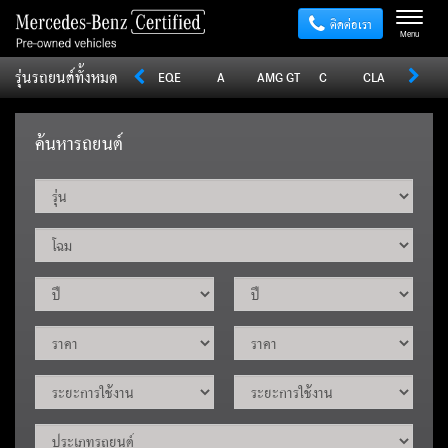
ติดต่อเรา
Menu
รุ่นรถยนต์ทั้งหมด
Sprinter
V
Vito
EQE
A
AMG GT
C
CLA
CLE
ค้นหารถยนต์