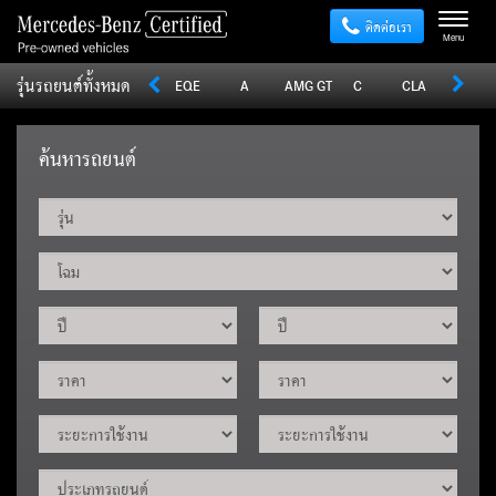
ติดต่อเรา
Menu
รุ่นรถยนต์ทั้งหมด
Sprinter
V
Vito
EQE
A
AMG GT
C
CLA
CLE
ค้นหารถยนต์