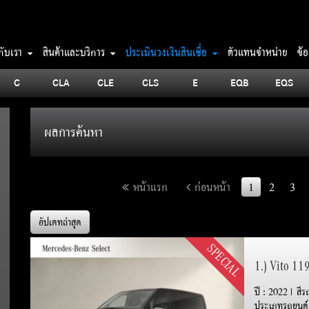
วกับเรา
สินค้าและบริการ
ประเมินวงเงินสินเชื่อ
ตัวแทนจำหน่าย
ข้
C
CLA
CLE
CLS
E
EQB
EQS
ผลการค้นหา
หน้าแรก
ก่อนหน้า
1
2
3
อัปเดทล่าสุด
SPECIAL
1.) Vito 11
ปี : 2022 | สี
ประเภทรถยนต์