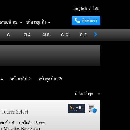
English
/
ไทย
ติดต่อเรา
อเสนอพิเศษ
บริการลูกค้า
G
GLA
GLB
GLC
GLE
GLS
MAYBA
4
หน้าถัดไป
หน้าสุดท้าย
9 Tourer Select
รถยนต์ : ดำ | เลขไมล์ : 78,xxx
 : Mercedes-Benz Select