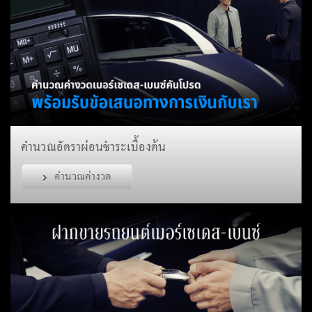
คำนวณอัตราผ่อนชำระเบื้องต้น
คำนวณค่างวด