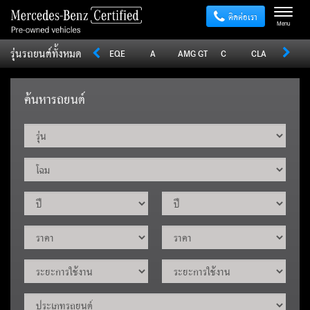
ติดต่อเรา
Menu
รุ่นรถยนต์ทั้งหมด
Sprinter
V
Vito
EQE
A
AMG GT
C
CLA
CLE
ค้นหารถยนต์