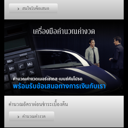
สนใจรับข้อเสนอ
คำนวณอัตราผ่อนชำระเบื้องต้น
คำนวณค่างวด