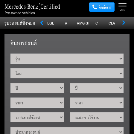
ติดต่อเรา
Menu
รุ่นรถยนต์ทั้งหมด
Sprinter
V
Vito
EQE
A
AMG GT
C
CLA
CLE
ค้นหารถยนต์