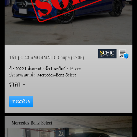
161.) C 43 AMG 4MATIC Coupe (C205)
ปี : 2022 | สีรถยนต์ : ฟ้า | เลขไมล์ : 15,xxx
ประเภทรถยนต์ : Mercedes-Benz Select
ราคา
-
รายละเอียด