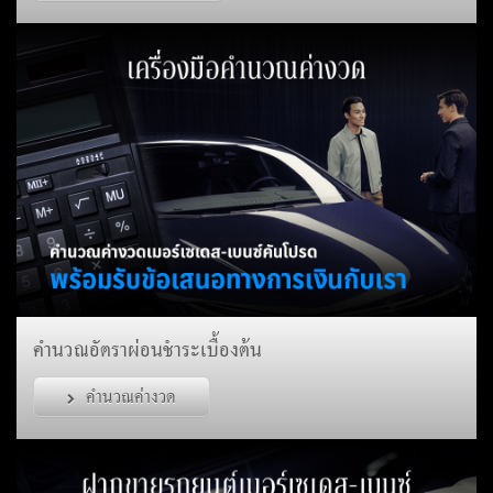
คำนวณอัตราผ่อนชำระเบื้องต้น
คำนวณค่างวด