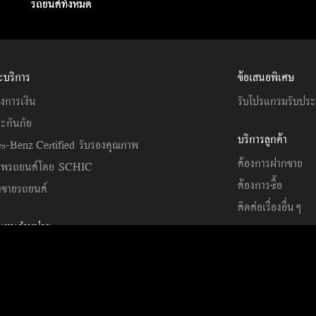
รถยนต์ทั้งหมด
ะบริการ
ข้อเสนอพิเศษ
งการเงิน
รับโปรแกรมรับปร
ะกันภัย
บริการลูกค้า
s-Benz Certified รับรองคุณภาพ
ต้องการฝากขาย
าพรถยนต์โดย SCHIC
ต้องการซื้อ
ขายรถยนต์
ติดต่อเรื่องอื่นๆ
วแทนจำหน่าย
ัดทำ)
คุกกี้
การคุ้มครองข้อมูล
หมายเหตุทางกฎหมาย